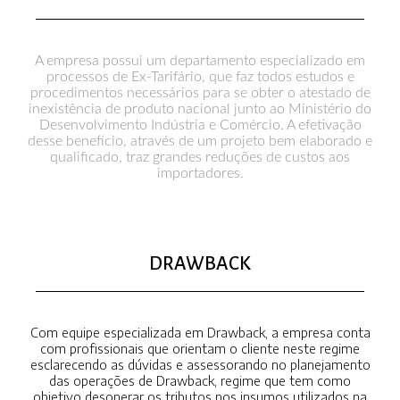
A empresa possui um departamento especializado em
processos de Ex-Tarifário, que faz todos estudos e
procedimentos necessários para se obter o atestado de
inexistência de produto nacional junto ao Ministério do
Desenvolvimento Indústria e Comércio. A efetivação
desse benefício, através de um projeto bem elaborado e
qualificado, traz grandes reduções de custos aos
importadores.
DRAWBACK
Com equipe especializada em Drawback, a empresa conta
com profissionais que orientam o cliente neste regime
esclarecendo as dúvidas e assessorando no planejamento
das operações de Drawback, regime que tem como
objetivo desonerar os tributos nos insumos utilizados na