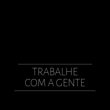
" A ABC COMEX é uma empresa que gosta de
desafios, é liderada por Diretores jovens e
totalmente atualizados! A convivência e solução
dos assuntos do dia são leves e rápidas, fazer
parte desse time é um presente! #amarcadoleao!
"
MARINA TORRES
TRABALHE
COM A GENTE